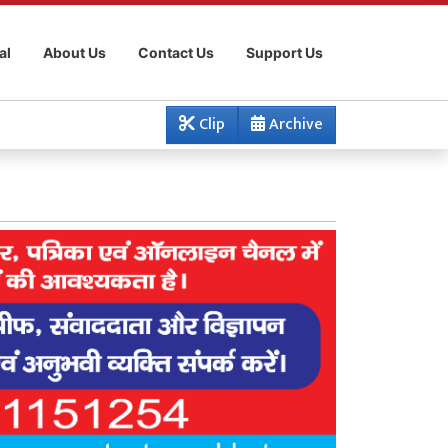
al
About Us
Contact Us
Support Us
Clip
Archive