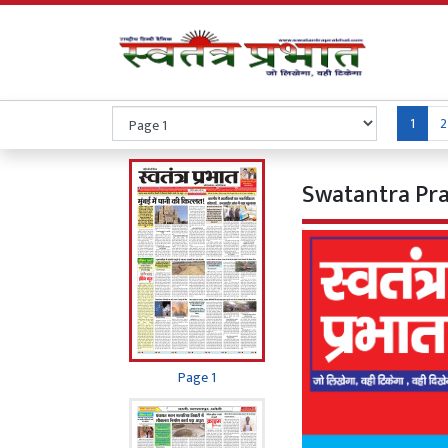
1
2
Swatantra Pra
Page 1