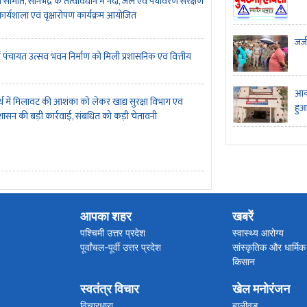
 समिति, सोनभद्र के तत्वावधान में नदी, जल एवं पर्यावरण संरक्षण
र्यशाला एवं वृक्षारोपण कार्यक्रम आयोजित
जर्
ें पंचायत उत्सव भवन निर्माण को मिली प्रशासनिक एवं वित्तीय
आका
र्थ में मिलावट की आशंका को लेकर खाद्य सुरक्षा विभाग एवं
हुआ
शासन की बड़ी कार्रवाई, संबधित को कड़ी चेतावनी
आपका शहर
खबरें
पश्चिमी उत्तर प्रदेश
स्वास्थ्य आरोग्य
पूर्वांचल-पूर्वी उत्तर प्रदेश
सांस्कृतिक और धार्मिक
किसान
अपराध/हादसा
स्वतंत्र विचार
खेल मनोरंजन
कारोबार
ब्रेकिंग न्यूज
विचारधारा
बालीवुड