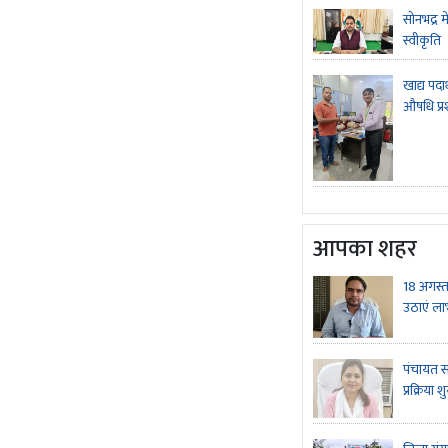
सोनभद्र म
स्वीकृति
Page 9
खाद्य पदा
औषधि प्र
आपका शहर
18 अगस्त
Page 10
उठाएं ला
पंचायत सह
प्रक्रिया श