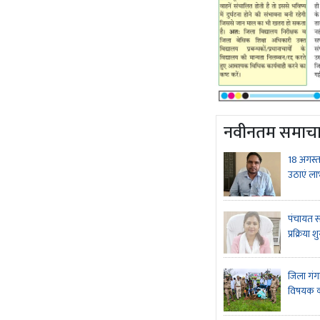
Page 7
नवीनतम समाच
18 अगस्त
उठाएं ला
Page 8
पंचायत सह
प्रक्रिया श
जिला गंगा
विषयक का