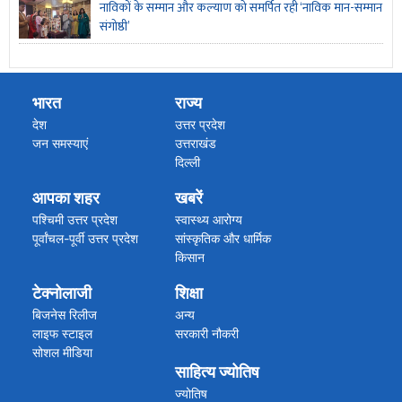
नाविकों के सम्मान और कल्याण को समर्पित रही ‘नाविक मान-सम्मान
संगोष्ठी’
भारत
राज्य
देश
उत्तर प्रदेश
जन समस्याएं
उत्तराखंड
दिल्ली
पंजाब
आपका शहर
खबरें
मध्य प्रदेश
महाराष्ट्र गोवा
पश्चिमी उत्तर प्रदेश
स्वास्थ्य आरोग्य
राजस्थान
पूर्वांचल-पूर्वी उत्तर प्रदेश
सांस्कृतिक और धार्मिक
बिहार झारखंड
किसान
हरियाणा
अपराध/हादसा
टेक्नोलाजी
शिक्षा
असम हिमाचल प्रदेश
कारोबार
अन्य राज्य
ब्रेकिंग न्यूज
बिजनेस रिलीज
अन्य
विग्यान खबरें
लाइफ स्टाइल
सरकारी नौकरी
सोशल मीडिया
साहित्य ज्योतिष
ज्योतिष