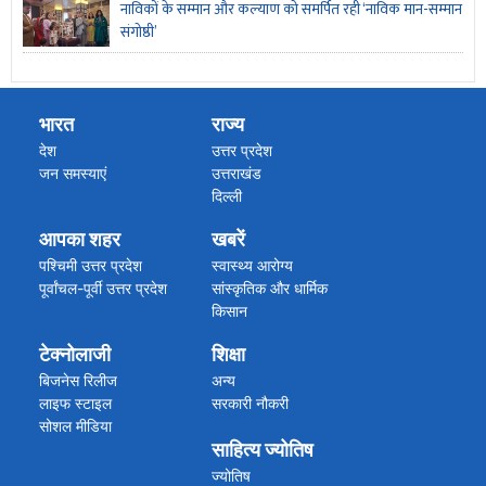
नाविकों के सम्मान और कल्याण को समर्पित रही ‘नाविक मान-सम्मान
संगोष्ठी’
भारत
राज्य
देश
उत्तर प्रदेश
जन समस्याएं
उत्तराखंड
दिल्ली
पंजाब
आपका शहर
खबरें
मध्य प्रदेश
महाराष्ट्र गोवा
पश्चिमी उत्तर प्रदेश
स्वास्थ्य आरोग्य
राजस्थान
पूर्वांचल-पूर्वी उत्तर प्रदेश
सांस्कृतिक और धार्मिक
बिहार झारखंड
किसान
हरियाणा
अपराध/हादसा
टेक्नोलाजी
शिक्षा
असम हिमाचल प्रदेश
कारोबार
अन्य राज्य
ब्रेकिंग न्यूज
बिजनेस रिलीज
अन्य
विग्यान खबरें
लाइफ स्टाइल
सरकारी नौकरी
सोशल मीडिया
साहित्य ज्योतिष
ज्योतिष