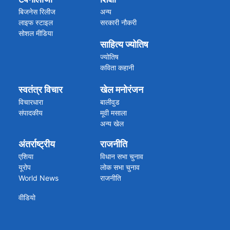
कारोबार
अन्य राज्य
ब्रेकिंग न्यूज
बिजनेस रिलीज
अन्य
विग्यान खबरें
लाइफ स्टाइल
सरकारी नौकरी
सोशल मीडिया
साहित्य ज्योतिष
ज्योतिष
कविता कहानी
स्वतंत्र विचार
खेल मनोरंजन
विचारधारा
बालीवुड
संपादकीय
मूवी मसाला
अन्य खेल
क्रिकेट की खबरें
अंतर्राष्ट्रीय
राजनीति
एशिया
विधान सभा चुनाव
यूरोप
लोक सभा चुनाव
World News
राजनीति
वीडियो