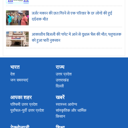
जर्जर मकान की छत गिरने से एक परिवार के छः लोगों की हुई
दर्दनाक मौत
आकाशीय बिजली की चपेट में आने से दुधारू भैंस की मौत, पशुपालक
को हुआ भारी नुकसान
भारत
राज्य
देश
उत्तर प्रदेश
जन समस्याएं
उत्तराखंड
दिल्ली
पंजाब
आपका शहर
खबरें
मध्य प्रदेश
महाराष्ट्र गोवा
पश्चिमी उत्तर प्रदेश
स्वास्थ्य आरोग्य
राजस्थान
पूर्वांचल-पूर्वी उत्तर प्रदेश
सांस्कृतिक और धार्मिक
बिहार झारखंड
किसान
हरियाणा
अपराध/हादसा
टेक्नोलाजी
शिक्षा
असम हिमाचल प्रदेश