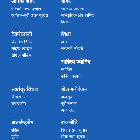
आपका शहर
खबरें
मध्य प्रदेश
महाराष्ट्र गोवा
पश्चिमी उत्तर प्रदेश
स्वास्थ्य आरोग्य
राजस्थान
पूर्वांचल-पूर्वी उत्तर प्रदेश
सांस्कृतिक और धार्मिक
बिहार झारखंड
किसान
हरियाणा
अपराध/हादसा
टेक्नोलाजी
शिक्षा
असम हिमाचल प्रदेश
कारोबार
अन्य राज्य
ब्रेकिंग न्यूज
बिजनेस रिलीज
अन्य
विग्यान खबरें
लाइफ स्टाइल
सरकारी नौकरी
सोशल मीडिया
साहित्य ज्योतिष
ज्योतिष
कविता कहानी
स्वतंत्र विचार
खेल मनोरंजन
विचारधारा
बालीवुड
संपादकीय
मूवी मसाला
अन्य खेल
क्रिकेट की खबरें
अंतर्राष्ट्रीय
राजनीति
एशिया
विधान सभा चुनाव
यूरोप
लोक सभा चुनाव