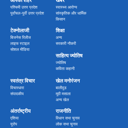
आपका शहर
खबरें
मध्य प्रदेश
महाराष्ट्र गोवा
पश्चिमी उत्तर प्रदेश
स्वास्थ्य आरोग्य
राजस्थान
पूर्वांचल-पूर्वी उत्तर प्रदेश
सांस्कृतिक और धार्मिक
बिहार झारखंड
किसान
हरियाणा
अपराध/हादसा
टेक्नोलाजी
शिक्षा
असम हिमाचल प्रदेश
कारोबार
अन्य राज्य
ब्रेकिंग न्यूज
बिजनेस रिलीज
अन्य
विग्यान खबरें
लाइफ स्टाइल
सरकारी नौकरी
सोशल मीडिया
साहित्य ज्योतिष
ज्योतिष
कविता कहानी
स्वतंत्र विचार
खेल मनोरंजन
विचारधारा
बालीवुड
संपादकीय
मूवी मसाला
अन्य खेल
क्रिकेट की खबरें
अंतर्राष्ट्रीय
राजनीति
एशिया
विधान सभा चुनाव
यूरोप
लोक सभा चुनाव