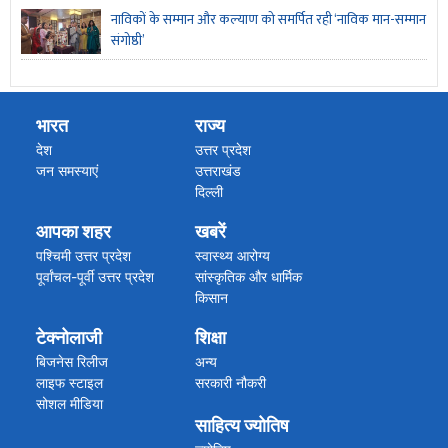
नाविकों के सम्मान और कल्याण को समर्पित रही ‘नाविक मान-सम्मान
संगोष्ठी’
भारत
राज्य
देश
उत्तर प्रदेश
जन समस्याएं
उत्तराखंड
दिल्ली
पंजाब
आपका शहर
खबरें
मध्य प्रदेश
महाराष्ट्र गोवा
पश्चिमी उत्तर प्रदेश
स्वास्थ्य आरोग्य
राजस्थान
पूर्वांचल-पूर्वी उत्तर प्रदेश
सांस्कृतिक और धार्मिक
बिहार झारखंड
किसान
हरियाणा
अपराध/हादसा
टेक्नोलाजी
शिक्षा
असम हिमाचल प्रदेश
कारोबार
अन्य राज्य
ब्रेकिंग न्यूज
बिजनेस रिलीज
अन्य
विग्यान खबरें
लाइफ स्टाइल
सरकारी नौकरी
सोशल मीडिया
साहित्य ज्योतिष